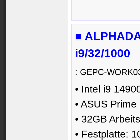
■ ALPHADA
i9/32/1000
: GEPC-WORK03
• Intel i9 149
• ASUS Prime
• 32GB Arbeit
• Festplatte