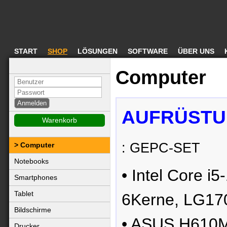
START
SHOP
LÖSUNGEN
SOFTWARE
ÜBER UNS
Computer
AUFRÜSTUNG
Warenkorb
: GEPC-SET
Computer
Notebooks
• Intel Core 
Smartphones
Tablet
6Kerne, LG17
Bildschirme
• ASUS H610M
Drucker