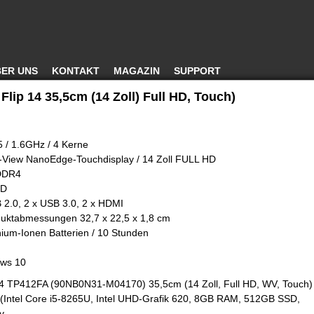
ER UNS
KONTAKT
MAGAZIN
SUPPORT
lip 14 35,5cm (14 Zoll) Full HD, Touch)
5 / 1.6GHz / 4 Kerne
e-View NanoEdge-Touchdisplay / 14 Zoll FULL HD
 DDR4
SD
B 2.0, 2 x USB 3.0, 2 x HDMI
oduktabmessungen 32,7 x 22,5 x 1,8 cm
thium-Ionen Batterien / 10 Stunden
ows 10
4 TP412FA (90NB0N31-M04170) 35,5cm (14 Zoll, Full HD, WV, Touch)
 (Intel Core i5-8265U, Intel UHD-Grafik 620, 8GB RAM, 512GB SSD,
y