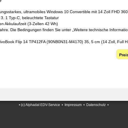
tungsstarkes, ultramobiles Windows 10 Convertible mit 14 Zoll FHD 
3. 1 Typ-C, beleuchtete Tastatur
en Akkulaufzeit (3-Zellen 42 Wh)
 Jahre. Die Bedingungen finden Sie unter „Weitere technische Informati
ivoBook Flip 14 TP412FA (90NB0N31-M4170) 35, 5 cm (14 Zoll, Full H
•
(c) Alphadat EDV-Service
•
Impressum
•
Datenschutz
•