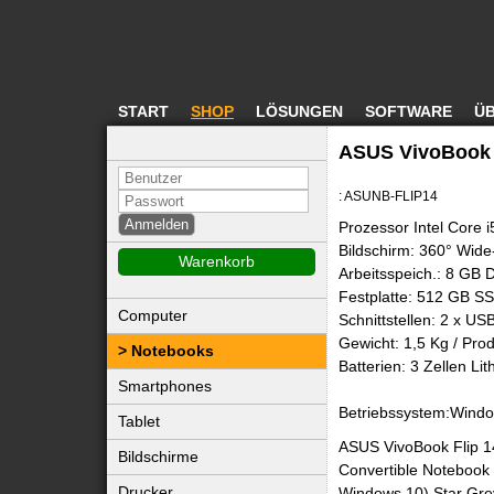
START
SHOP
LÖSUNGEN
SOFTWARE
ÜB
ASUS VivoBook F
: ASUNB-FLIP14
Prozessor Intel Core i
Bildschirm: 360° Wid
Warenkorb
Arbeitsspeich.: 8 GB
Festplatte: 512 GB S
Computer
Schnittstellen: 2 x US
Gewicht: 1,5 Kg / Pr
Notebooks
Batterien: 3 Zellen Li
Smartphones
Betriebssystem:Wind
Tablet
ASUS VivoBook Flip 1
Bildschirme
Convertible Notebook
Drucker
Windows 10) Star Gre