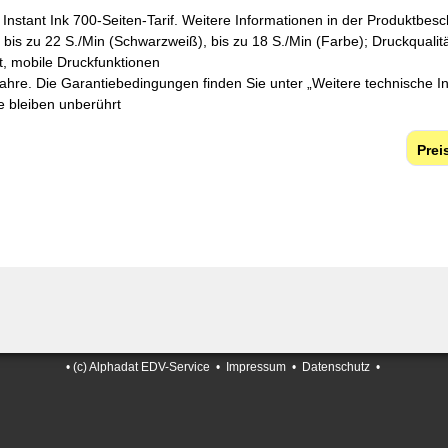
 Instant Ink 700-Seiten-Tarif. Weitere Informationen in der Produktbes
 bis zu 22 S./Min (Schwarzweiß), bis zu 18 S./Min (Farbe); Druckqualit
t, mobile Druckfunktionen
Jahre. Die Garantiebedingungen finden Sie unter „Weitere technische In
e bleiben unberührt
•
(c) Alphadat EDV-Service
•
Impressum
•
Datenschutz
•