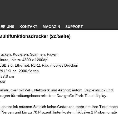
ER UNS
KONTAKT
MAGAZIN
SUPPORT
ultifunktionsdrucker (2c/Seite)
Drucken, Kopieren, Scannen, Faxen
inute , bis zu 4800 x 1200dpi
USB 2.0, Ethernet, RJ-11 Fax, mobiles Drucken
P912XL ca. 2000 Seiten
 27,8 cm
Jahr
tionsdrucker mit WiFi, Netzwerk und Airprint; autom. Duplexdruck und
orgen für reibungsloses arbeiten. Das große Farb-Touchdisplay
e
P Instant Ink müssen Sie sich keine Gedanken mehr um Ihre Tinte mac
, Nerven und bis zu 70 Prozent Tintenkosten. Inklusive 2 Probemonate