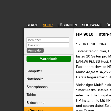
START
SHOP
LÖSUNGEN
SOFTWARE
ÜB
HP 9010 Tinten-M
: GEDR-HP9010-2024
Tintenstrahldrucker, 
bis zu 20 Seiten pro M
Warenkorb
LAN,Wi-Fi,USB Host, 
Patronenreichweite H
Computer
Maße 43,93 x 34,25 x
Herstellergarantie: 1 
Notebooks
Vielseitiger Multifunk
Smartphones
Smart-Tasks Befehle s
Tablet
erleichtert die Eingab
HP Instant Ink: Mit H
Bildschirme
und sparen dabei Zeit
Drucker
zum Testen