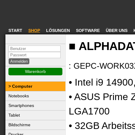
START
SHOP
LÖSUNGEN
SOFTWARE
ÜBER UNS
■ ALPHADAT
: GEPC-WORK03
Warenkorb
• Intel i9 1490
Computer
• ASUS Prime 
Notebooks
Smartphones
LGA1700
Tablet
• 32GB Arbeits
Bildschirme
Drucker